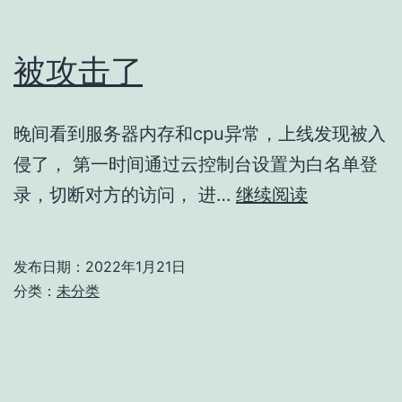
Header
Fields
被攻击了
Too
Large
晚间看到服务器内存和cpu异常，上线发现被入
或
侵了， 第一时间通过云控制台设置为白名单登
者
被
录，切断对方的访问， 进…
继续阅读
返
攻
回
击
码
发布日期：
2022年1月21日
了
分类：
未分类
431