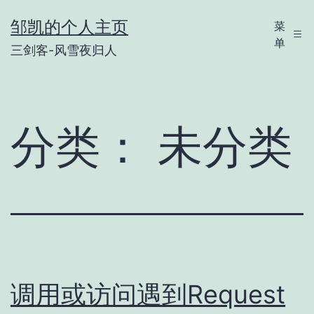
跳
邹凯的个人主页
菜
至
单
三剑客-风雪夜归人
内
容
分类：
未分类
调用或访问遇到Request